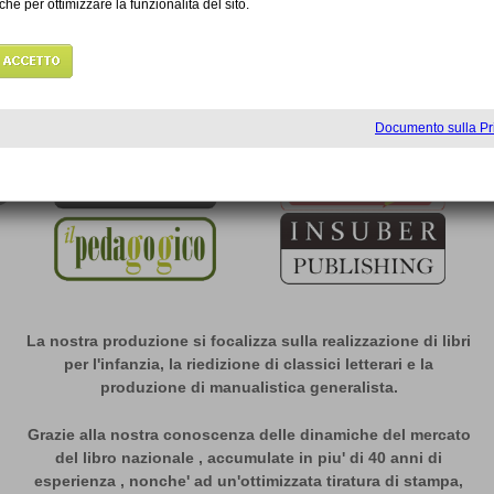
Invece
QUI
se hai
partita IVA
I nostri
Marchi
La nostra produzione si focalizza sulla realizzazione di libri
per l'infanzia, la riedizione di classici letterari e la
produzione di manualistica generalista.
Grazie alla nostra conoscenza delle dinamiche del mercato
del libro nazionale , accumulate in piu' di 40 anni di
esperienza , nonche' ad un'ottimizzata tiratura di stampa,